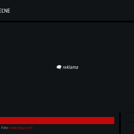
EĽNE
Foto:
www.imgur.com