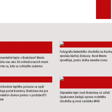
Fotografia bežeckého chodníka na Kucha
vyvolala búrlivú diskusiu. Nové Mesto
nesiteľné teplo v Bratislave? Mesto
vysvetľuje, prečo dráha nevedie rovno
šťa viac ako 30 ochladzovacích miest.
rite sa, kde sa schladíte zadarmo
ríchodom teplého počasia sa opäť
šuje počet komárov, Bratislava má pre
Obyvatelia tejto časti Bratislavy sú zúfalí:
yvateľov domov pomoc v podobe BTI
Opakovane žiadajú opravu rozbitého
liet
chodníka aj novú zastávku MHD