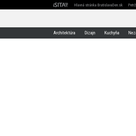
Hlavná stránka BratislavaDen.sk
Petr
Devín
Devínska Nová Ves
Záhorská Bystrica
Architektúra
Dizajn
Kuchyňa
Nez