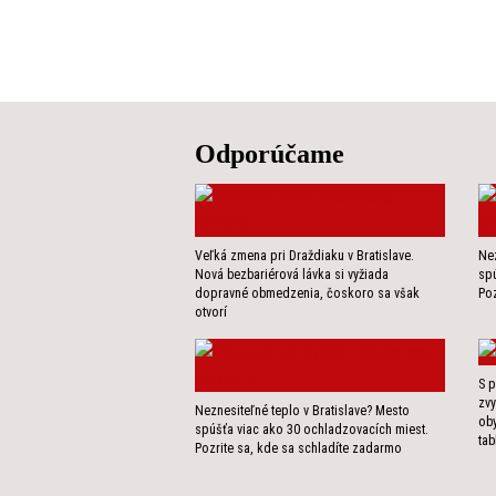
Odporúčame
Veľká zmena pri Draždiaku v Bratislave.
Nez
Nová bezbariérová lávka si vyžiada
spú
dopravné obmedzenia, čoskoro sa však
Poz
otvorí
S p
zvy
Neznesiteľné teplo v Bratislave? Mesto
ob
spúšťa viac ako 30 ochladzovacích miest.
tab
Pozrite sa, kde sa schladíte zadarmo