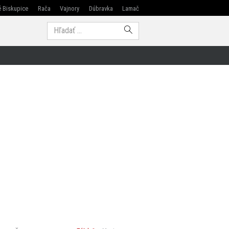
 Biskupice
Rača
Vajnory
Dúbravka
Lamač
Modra
Hľadať: