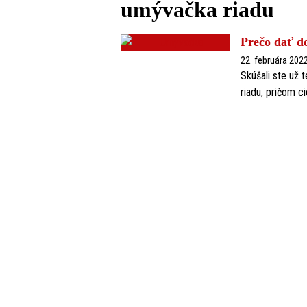
umývačka riadu
Prečo dať d
22. februára 202
Skúšali ste už 
riadu, pričom c