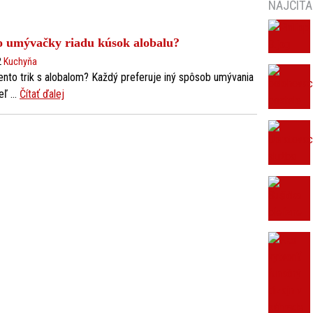
NAJČÍTA
o umývačky riadu kúsok alobalu?
2
Kuchyňa
tento trik s alobalom? Každý preferuje iný spôsob umývania
ieľ …
Čítať ďalej