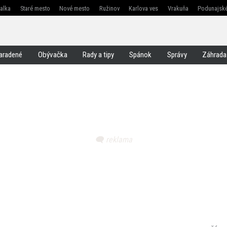
žalka
Staré mesto
Nové mesto
Ružinov
Karlova ves
Vrakuňa
Podunajské
Jarovce
Čunovo
Rusovce
Svätý jur
Stupava
Senec
Malacky
Pezinok
aradené
Obývačka
Rady a tipy
Spánok
Správy
Záhrada