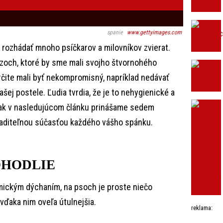
spanie
www.gettyimages.com
rozhádať mnoho psíčkarov a milovníkov zvierat.
zoch, ktoré by sme mali svojho štvornohého
určite mali byť nekompromisný, napríklad nedávať
ašej postele. Ľudia tvrdia, že je to nehygienické a
ak v nasledujúcom článku prinášame sedem
raditeľnou súčasťou každého vášho spánku.
OHODLIE
ytmickým dýchaním, na psoch je proste niečo
vďaka nim oveľa útulnejšia.
reklama: