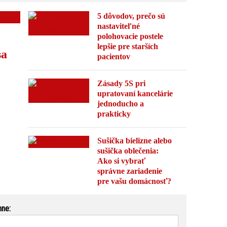
5 dôvodov, prečo sú
nastaviteľné
polohovacie postele
lepšie pre starších
sa
pacientov
Zásady 5S pri
upratovaní kancelárie
jednoducho a
prakticky
Sušička bielizne alebo
sušička oblečenia:
Ako si vybrať
správne zariadenie
pre vašu domácnosť?
nne: