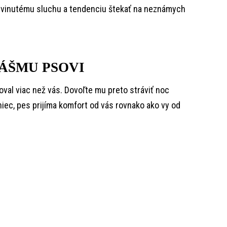
vyvinutému sluchu a tendenciu štekať na neznámych
VÁŠMU PSOVI
oval viac než vás. Dovoľte mu preto stráviť noc
niec, pes prijíma komfort od vás rovnako ako vy od
.