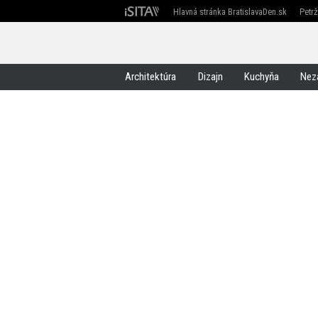
Hlavná stránka BratislavaDen.sk
Petr
Devín
Devínska Nová Ves
Záhorská Bystrica
Architektúra
Dizajn
Kuchyňa
Nez