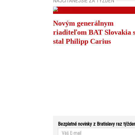
NAJČÍTANEJŠIE ZA TÝŽDEŇ
Novým generálnym
riaditeľom BAT Slovakia 
stal Philipp Carius
Bezplatné novinky z Bratislavy raz týžde