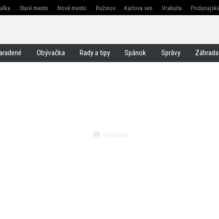
žalka
Staré mesto
Nové mesto
Ružinov
Karlova ves
Vrakuňa
Podunajské
Jarovce
Čunovo
Rusovce
Svätý jur
Stupava
Senec
Malacky
Pezinok
aradené
Obývačka
Rady a tipy
Spánok
Správy
Záhrada