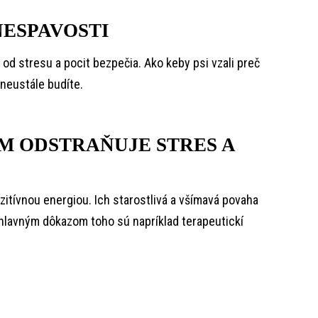
NESPAVOSTI
 od stresu a pocit bezpečia. Ako keby psi vzali preč
 neustále budíte.
OM ODSTRAŇUJE STRES A
itívnou energiou. Ich starostlivá a všímavá povaha
 hlavným dôkazom toho sú napríklad terapeutickí