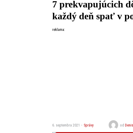
7 prekvapujúcich d
každý deň spať v po
reklama:
6. septembra 2021
Správy
od
Deni