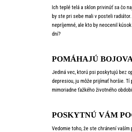
Ich teplé telá a sklon privinúť sa čo na
by ste pri sebe mali v posteli radiáto
nepríjemné, ale kto by neocenil kúso
dní?
POMÁHAJÚ BOJOVAŤ
Jediná vec, ktorú psi poskytujú bez op
depresiou, ju môže prijímať horšie. Tí
mimoriadne ťažkého životného obdobi
POSKYTNÚ VÁM PO
Vedomie toho, že ste chránení vaším p