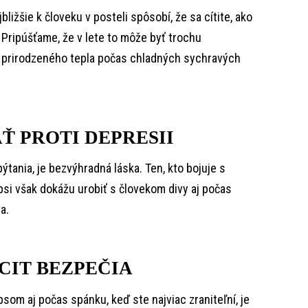
jbližšie k človeku v posteli spôsobí, že sa cítite, ako
r. Pripúšťame, že v lete to môže byť trochu
k prirodzeného tepla počas chladných sychravých
 PROTI DEPRESII
ýtania, je bezvýhradná láska. Ten, kto bojuje s
 psi však dokážu urobiť s človekom divy aj počas
a.
CIT BEZPEČIA
som aj počas spánku, keď ste najviac zraniteľní, je