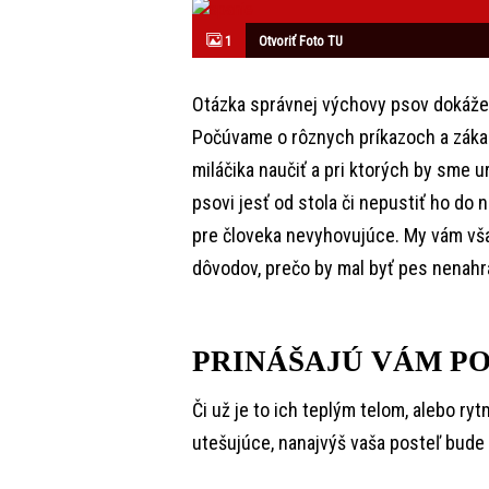
1
Otvoriť Foto TU
Otázka správnej výchovy psov dokáže 
Počúvame o rôznych príkazoch a záka
miláčika naučiť a pri ktorých by sme 
psovi jesť od stola či nepustiť ho do n
pre človeka nevyhovujúce. My vám vš
dôvodov, prečo by mal byť pes nenah
PRINÁŠAJÚ VÁM P
Či už je to ich teplým telom, alebo r
utešujúce, nanajvýš vaša posteľ bude 