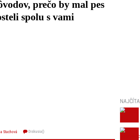
ôvodov, prečo by mal pes
steli spolu s vami
NAJČÍTA
Diskusia(
)
sa Stachová