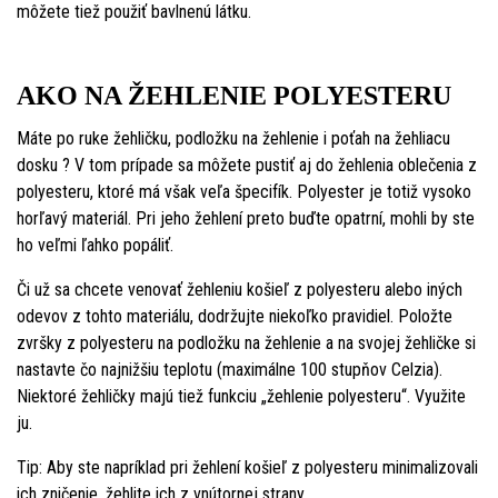
môžete tiež použiť bavlnenú látku.
AKO NA ŽEHLENIE POLYESTERU
Máte po ruke žehličku, podložku na žehlenie i poťah na žehliacu
dosku ? V tom prípade sa môžete pustiť aj do žehlenia oblečenia z
polyesteru, ktoré má však veľa špecifík. Polyester je totiž vysoko
horľavý materiál. Pri jeho žehlení preto buďte opatrní, mohli by ste
ho veľmi ľahko popáliť.
Či už sa chcete venovať žehleniu košieľ z polyesteru alebo iných
odevov z tohto materiálu, dodržujte niekoľko pravidiel. Položte
zvršky z polyesteru na podložku na žehlenie a na svojej žehličke si
nastavte čo najnižšiu teplotu (maximálne 100 stupňov Celzia).
Niektoré žehličky majú tiež funkciu „žehlenie polyesteru“. Využite
ju.
Tip: Aby ste napríklad pri žehlení košieľ z polyesteru minimalizovali
ich zničenie, žehlite ich z vnútornej strany.