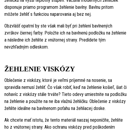
žehličku na vyšší teplotný stupeň. Väčšina moderných žehličiek
disponuje priamo programom žehlenie bavlny. Bavlnu pritom
môžete žehliť s funkciou naparovania aj bez nej.
Obzvlášť opatrní by ste však mali byť pri žehlení bavlnených
zvrškov čiernej farby. Položte ich na bavlnenú podložku na žehlenie
a následne ich žehlite z vnútornej strany. Predídete tým
nevzhľadným odleskom.
ŽEHLENIE VISKÓZY
Oblečenie z viskózy, ktoré je veľmi príjemné na nosenie, sa
spravidla nemusí žehliť. Čo však robiť, keď na žehlenie košieľ, šiat či
nohavíc z viskózy stále trváte? Tieto odevy umiestnite na podložku
na žehlenie a použite na ne iba vlažnú žehličku. Oblečenie z viskózy
žehlite ideálne na bavlnenom poťahu na žehliacej doske.
Ak chcete mať istotu, že tento materiál naozaj neponičíte, žehlite
ho z vnútornej strany. Ako ochranu viskózy pred poškodením