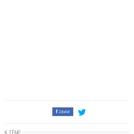
Zdieľať
K TÉME