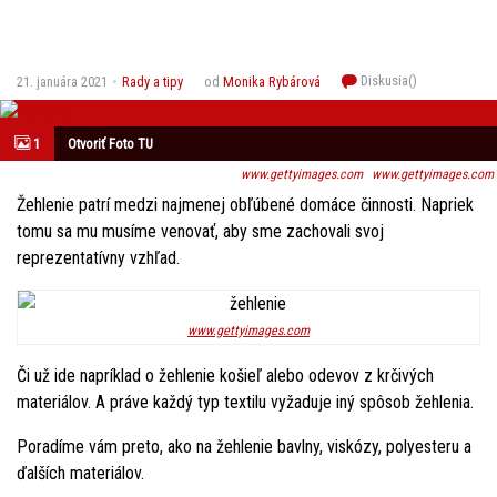
Diskusia(
)
21. januára 2021
Rady a tipy
od
Monika Rybárová
1
Otvoriť Foto TU
www.gettyimages.com
www.gettyimages.com
Žehlenie patrí medzi najmenej obľúbené domáce činnosti. Napriek
tomu sa mu musíme venovať, aby sme zachovali svoj
reprezentatívny vzhľad.
www.gettyimages.com
Či už ide napríklad o žehlenie košieľ alebo odevov z krčivých
materiálov. A práve každý typ textilu vyžaduje iný spôsob žehlenia.
Poradíme vám preto, ako na žehlenie bavlny, viskózy, polyesteru a
ďalších materiálov.