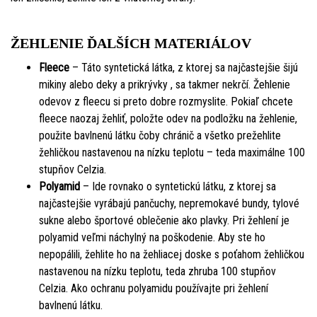
ŽEHLENIE ĎALŠÍCH MATERIÁLOV
Fleece
– Táto syntetická látka, z ktorej sa najčastejšie šijú
mikiny alebo deky a prikrývky , sa takmer nekrčí. Žehlenie
odevov z fleecu si preto dobre rozmyslite. Pokiaľ chcete
fleece naozaj žehliť, položte odev na podložku na žehlenie,
použite bavlnenú látku čoby chránič a všetko prežehlite
žehličkou nastavenou na nízku teplotu – teda maximálne 100
stupňov Celzia.
Polyamid
– Ide rovnako o syntetickú látku, z ktorej sa
najčastejšie vyrábajú pančuchy, nepremokavé bundy, tylové
sukne alebo športové oblečenie ako plavky. Pri žehlení je
polyamid veľmi náchylný na poškodenie. Aby ste ho
nepopálili, žehlite ho na žehliacej doske s poťahom žehličkou
nastavenou na nízku teplotu, teda zhruba 100 stupňov
Celzia. Ako ochranu polyamidu používajte pri žehlení
bavlnenú látku.