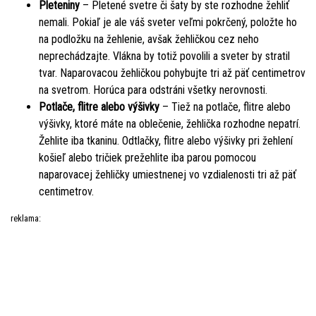
Pleteniny
– Pletené svetre či šaty by ste rozhodne žehliť
nemali. Pokiaľ je ale váš sveter veľmi pokrčený, položte ho
na podložku na žehlenie, avšak žehličkou cez neho
neprechádzajte. Vlákna by totiž povolili a sveter by stratil
tvar. Naparovacou žehličkou pohybujte tri až päť centimetrov
na svetrom. Horúca para odstráni všetky nerovnosti.
Potlače, flitre alebo výšivky
– Tiež na potlače, flitre alebo
výšivky, ktoré máte na oblečenie, žehlička rozhodne nepatrí.
Žehlite iba tkaninu. Odtlačky, flitre alebo výšivky pri žehlení
košieľ alebo tričiek prežehlite iba parou pomocou
naparovacej žehličky umiestnenej vo vzdialenosti tri až päť
centimetrov.
reklama: