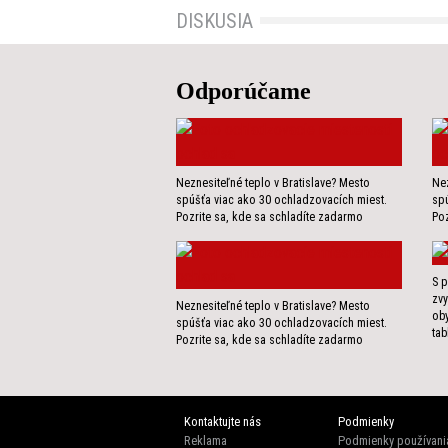
DISKUSIA
Odporúčame
Neznesiteľné teplo v Bratislave? Mesto
Nez
spúšťa viac ako 30 ochladzovacích miest.
spú
Pozrite sa, kde sa schladíte zadarmo
Poz
S p
zvy
Neznesiteľné teplo v Bratislave? Mesto
ob
spúšťa viac ako 30 ochladzovacích miest.
tab
Pozrite sa, kde sa schladíte zadarmo
Kontaktujte nás
Podmienky
Reklama
Podmienky používani