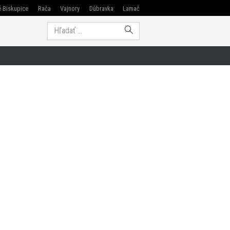
 Biskupice
Rača
Vajnory
Dúbravka
Lamač
Modra
Hľadať: