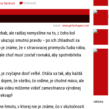
Diskusia(
)
isa Stachová
kebab
www.gettyimages.com
ebab, ale radšej nemyslíme na to, z čoho bol
é ukazujú smutnú pravdu – po ich zhliadnutí sa
o je známe, že v stravovacej priemyslu ľudia robia,
 ale chuť musí zostať rovnaká, aby spotrebitelia
 je zvyčajne dosť veľké. Otáča sa tak, aby každá
ojem, že všetko, čo vidíme, je chutné mäso, ale
 Na videu môžeme vidieť zamestnanca výrobnej
rekvapí!
reklama:
e hmotu, v ktorej nie je známe, čo v skutočnosti