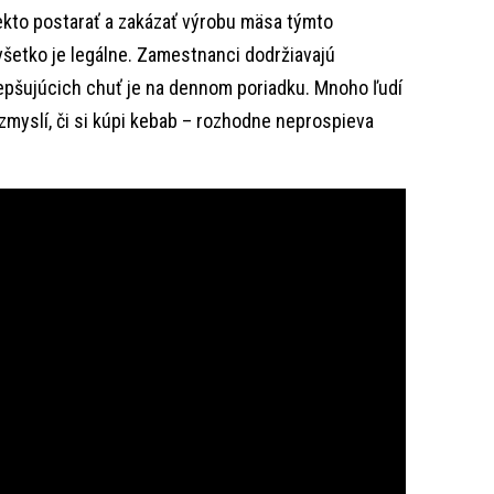
iekto postarať a zakázať výrobu mäsa týmto
všetko je legálne. Zamestnanci dodržiavajú
zlepšujúcich chuť je na dennom poriadku. Mnoho ľudí
ozmyslí, či si kúpi kebab – rozhodne neprospieva