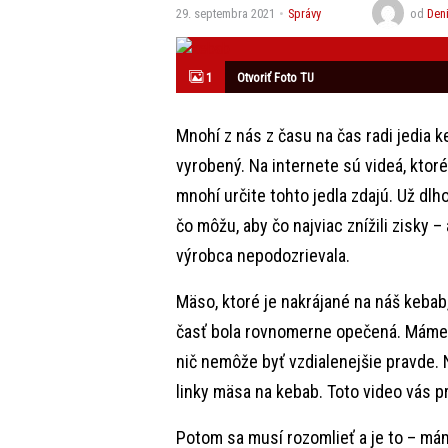
29. septembra 2021
Správy
od
Den
1
Otvoriť Foto TU
Mnohí z nás z času na čas radi jedia k
vyrobený. Na internete sú videá, ktor
mnohí určite tohto jedla zdajú. Už dlh
čo môžu, aby čo najviac znížili zisky –
výrobca nepodozrievala.
Mäso, ktoré je nakrájané na náš kebab,
časť bola rovnomerne opečená. Máme d
nič nemôže byť vzdialenejšie pravde.
linky mäsa na kebab. Toto video vás p
Potom sa musí rozomlieť a je to – mám