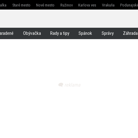
žalka
Staré mesto
Nové mesto
Ružinov
Karlova ves
Vrakuňa
Podunajské
Jarovce
Čunovo
Rusovce
Svätý jur
Stupava
Senec
Malacky
Pezinok
aradené
Obývačka
Rady a tipy
Spánok
Správy
Záhrada