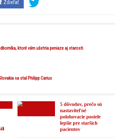
Zdieľať
dborníka, ktoré vám ušetria peniaze aj starosti
ovakia sa stal Philipp Carius
5 dôvodov, prečo sú
nastaviteľné
polohovacie postele
lepšie pre starších
sa
pacientov