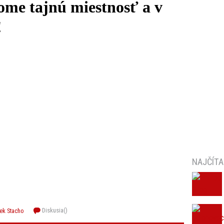
ome tajnú miestnosť a v
!
NAJČÍTA
Diskusia(
)
šek Stacho