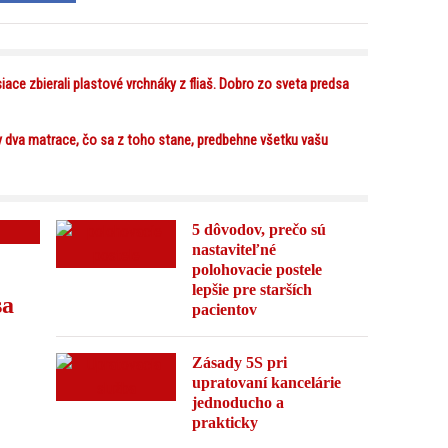
iace zbierali plastové vrchnáky z fliaš. Dobro zo sveta predsa
y dva matrace, čo sa z toho stane, predbehne všetku vašu
5 dôvodov, prečo sú
nastaviteľné
polohovacie postele
lepšie pre starších
sa
pacientov
Zásady 5S pri
upratovaní kancelárie
jednoducho a
prakticky