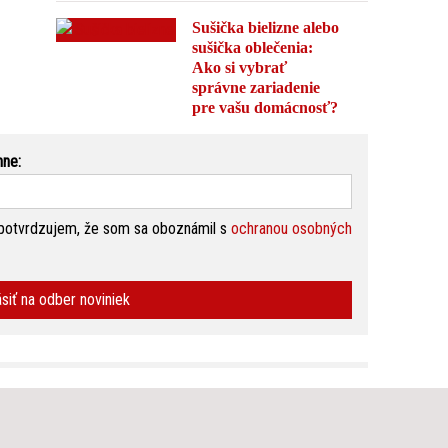
Sušička bielizne alebo
sušička oblečenia:
Ako si vybrať
správne zariadenie
pre vašu domácnosť?
nne:
potvrdzujem, že som sa oboznámil s
ochranou osobných
ásiť na odber noviniek