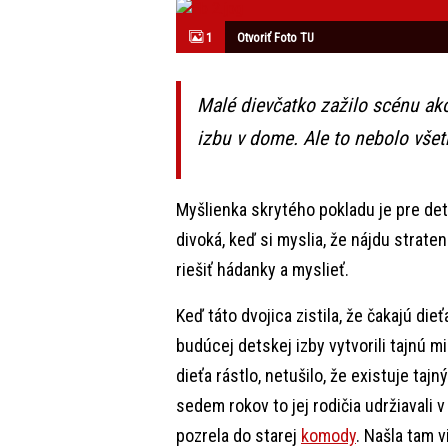
1
Otvoriť Foto TU
Malé dievčatko zažilo scénu ako 
izbu v dome. Ale to nebolo všet
Myšlienka skrytého pokladu je pre det
divoká, keď si myslia, že nájdu strate
riešiť hádanky a myslieť.
Keď táto dvojica zistila, že čakajú dieťa
budúcej detskej izby vytvorili tajnú 
dieťa rástlo, netušilo, že existuje taj
sedem rokov to jej rodičia udržiavali 
pozrela do starej
komody
. Našla tam 