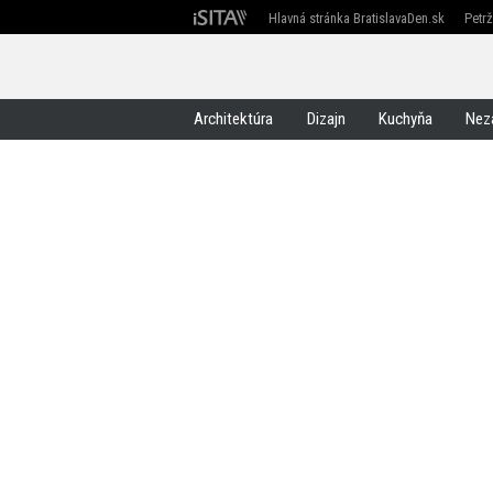
Hlavná stránka BratislavaDen.sk
Petr
Devín
Devínska Nová Ves
Záhorská Bystrica
Architektúra
Dizajn
Kuchyňa
Nez