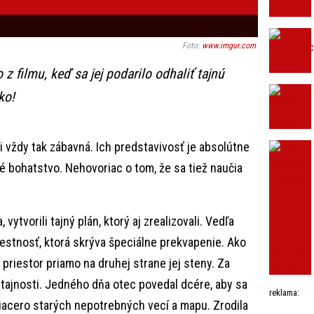
Foto:
www.imgur.com
z filmu, keď sa jej podarilo odhaliť tajnú
ko!
i vždy tak zábavná. Ich predstavivosť je absolútne
né bohatstvo. Nehovoriac o tom, že sa tiež naučia
, vytvorili tajný plán, ktorý aj zrealizovali. Vedľa
miestnosť, ktorá skrýva špeciálne prekvapenie. Ako
ný priestor priamo na druhej strane jej steny. Za
v tajnosti. Jedného dňa otec povedal dcére, aby sa
reklama:
viacero starých nepotrebných vecí a mapu. Zrodila