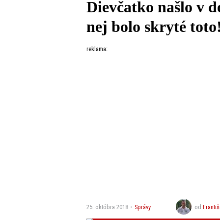
Dievčatko našlo v d
nej bolo skryté toto
reklama:
25. októbra 2018
Správy
od
Franti