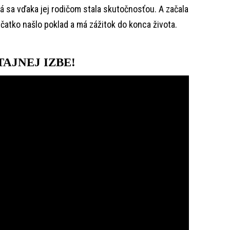
á sa vďaka jej rodičom stala skutočnosťou. A začala
včatko našlo poklad a má zážitok do konca života.
AJNEJ IZBE!