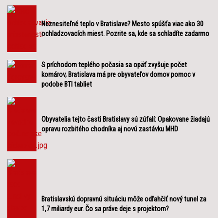
Neznesiteľné teplo v Bratislave? Mesto spúšťa viac ako 30
ochladzovacích miest. Pozrite sa, kde sa schladíte zadarmo
S príchodom teplého počasia sa opäť zvyšuje počet
komárov, Bratislava má pre obyvateľov domov pomoc v
podobe BTI tabliet
Obyvatelia tejto časti Bratislavy sú zúfalí: Opakovane žiadajú
opravu rozbitého chodníka aj novú zastávku MHD
Bratislavskú dopravnú situáciu môže odľahčiť nový tunel za
1,7 miliardy eur. Čo sa práve deje s projektom?