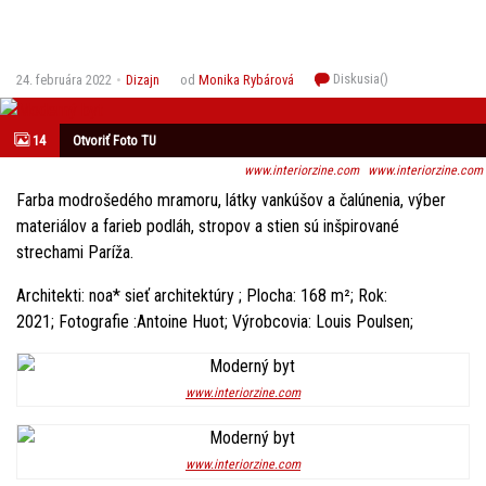
Diskusia(
)
24. februára 2022
Dizajn
od
Monika Rybárová
14
Otvoriť Foto TU
www.interiorzine.com
www.interiorzine.com
Farba modrošedého mramoru, látky vankúšov a čalúnenia, výber
materiálov a farieb podláh, stropov a stien sú inšpirované
strechami Paríža.
Architekti:
noa* sieť architektúry
; Plocha: 168 m²; Rok:
2021; Fotografie :Antoine Huot; Výrobcovia: Louis Poulsen;
www.interiorzine.com
www.interiorzine.com