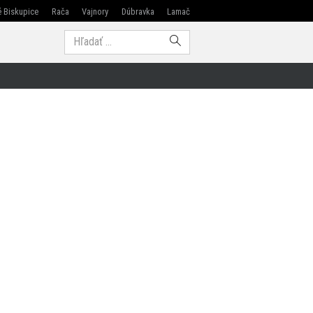
 Biskupice
Rača
Vajnory
Dúbravka
Lamač
Modra
Hľadať: