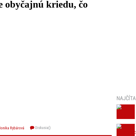
 obyčajnú kriedu, čo
NAJČÍTA
Diskusia(
)
onika Rybárová