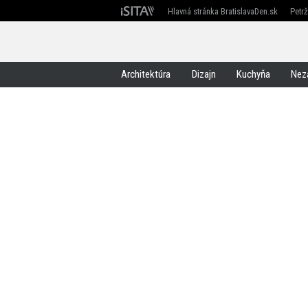
Hlavná stránka BratislavaDen.sk
Petr
Devín
Devínska Nová Ves
Záhorská Bystrica
Architektúra
Dizajn
Kuchyňa
Nez