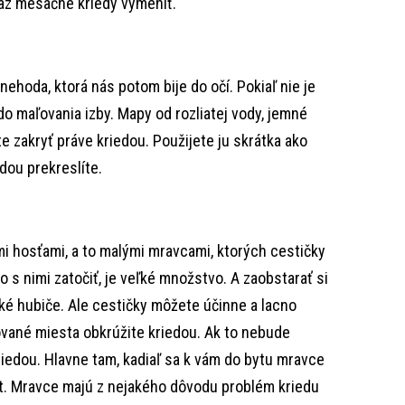
raz mesačne kriedy vymeniť.
nehoda, ktorá nás potom bije do očí. Pokiaľ nie je
do maľovania izby. Mapy od rozliatej vody, jemné
 zakryť práve kriedou. Použijete ju skrátka ako
dou prekreslíte.
mi hosťami, a to malými mravcami, ktorých cestičky
ko s nimi zatočiť, je veľké množstvo. A zaobstarať si
é hubiče. Ale cestičky môžete účinne a lacno
nované miesta obkrúžite kriedou. Ak to nebude
iedou. Hlavne tam, kadiaľ sa k vám do bytu mravce
pet. Mravce majú z nejakého dôvodu problém kriedu