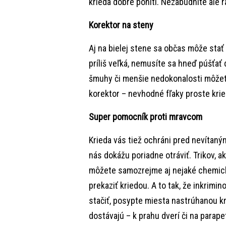
krieda dobre pohltí. Nezabudnite ale 
Korektor na steny
Aj na bielej stene sa občas môže stať 
príliš veľká, nemusíte sa hneď púšťať 
šmuhy či menšie nedokonalosti môžete
korektor – nevhodné fľaky proste krie
Super pomocník proti mravcom
Krieda vás tiež ochráni pred nevítaný
nás dokážu poriadne otráviť. Trikov, a
môžete samozrejme aj nejaké chemick
prekaziť kriedou. A to tak, že inkrimi
stačiť, posypte miesta nastrúhanou kr
dostávajú – k prahu dverí či na para