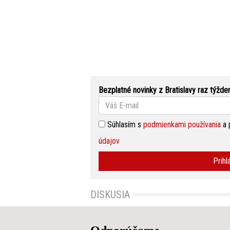
Bezplatné novinky z Bratislavy raz týžde
Súhlasím s
podmienkami používania
a 
údajov
Prihl
DISKUSIA