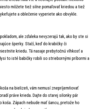
iesto môžete tiež silne pomaľovať kriedou a tiež
ykefujete a oblečenie vyperiete ako obvykle.
okladom, ale zďaleka nevyzerajú tak, ako by ste si
ajúce šperky. Stačí, keď do krabičky či
iestnite kriedu. Tá nasaje prebytočnú vlhkosť a
ysi to isté babičky robili so striebornými príbormi a
z koša na bielizeň, vám nemusí znepríjemňovať
dí práve krieda. Dajte do starej silonky pár
dno koša. Zápach nebude mať šancu, pretože ho