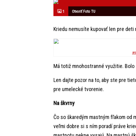
1
Otvoriť Foto TU
Kriedu nemusíte kupovať len pre deti 
ww
Má totiž mnohostranné využitie. Bolo 
Len dajte pozor na to, aby ste pre tieto
pre umelecké tvorenie.
Na škvrny
Čo so škaredým mastným fľakom od maj
veľmi dobre si s ním poradí práve krie
mastnotu pekne vysajú. Na mastnú škv