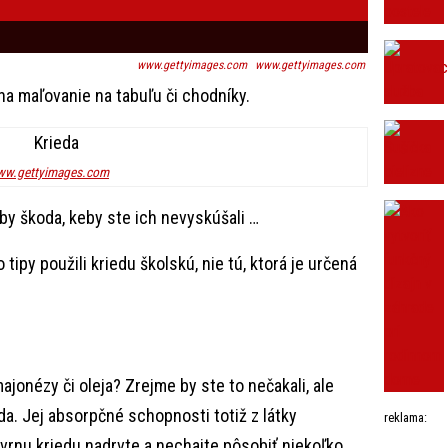
www.gettyimages.com
www.gettyimages.com
na maľovanie na tabuľu či chodníky.
w.gettyimages.com
by škoda, keby ste ich nevyskúšali …
 tipy použili kriedu školskú, nie tú, ktorá je určená
onézy či oleja? Zrejme by ste to nečakali, ale
da. Jej absorpčné schopnosti totiž z látky
reklama:
rnu kriedu nadrvte a nechajte pôsobiť niekoľko