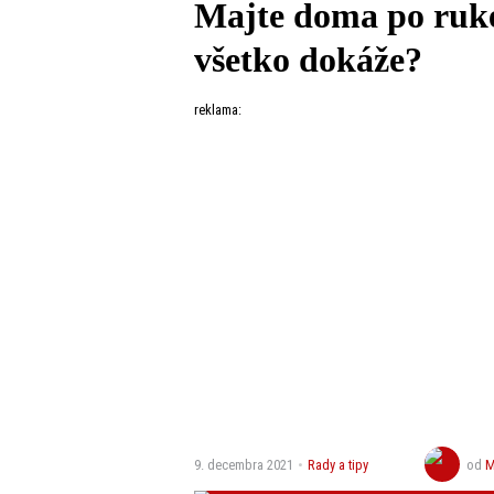
Majte doma po ruke
všetko dokáže?
reklama:
9. decembra 2021
Rady a tipy
od
M