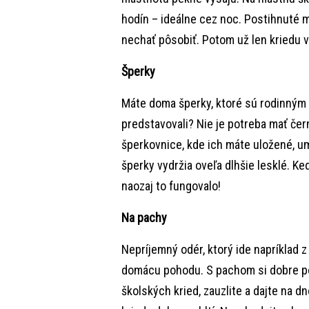
hodín – ideálne cez noc. Postihnuté m
nechať pôsobiť. Potom už len kriedu v
Šperky
Máte doma šperky, ktoré sú rodinným p
predstavovali? Nie je potreba mať čern
šperkovnice, kde ich máte uložené, um
šperky vydržia oveľa dlhšie lesklé. Ked
naozaj to fungovalo!
Na pachy
Nepríjemný odér, ktorý ide napríklad 
domácu pohodu. S pachom si dobre pora
školských kried, zauzlite a dajte na 