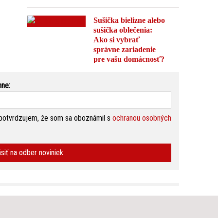
Sušička bielizne alebo
sušička oblečenia:
Ako si vybrať
správne zariadenie
pre vašu domácnosť?
nne:
potvrdzujem, že som sa oboznámil s
ochranou osobných
ásiť na odber noviniek