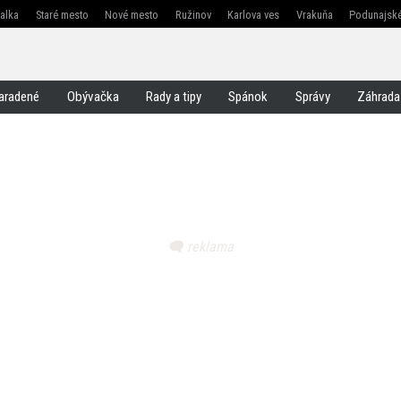
žalka
Staré mesto
Nové mesto
Ružinov
Karlova ves
Vrakuňa
Podunajské
Jarovce
Čunovo
Rusovce
Svätý jur
Stupava
Senec
Malacky
Pezinok
aradené
Obývačka
Rady a tipy
Spánok
Správy
Záhrada