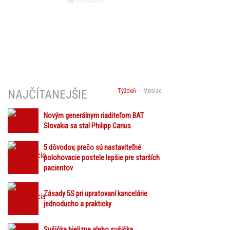
Týždeň
Mesiac
NAJČÍTANEJŠIE
Novým generálnym riaditeľom BAT
Slovakia sa stal Philipp Carius
5 dôvodov, prečo sú nastaviteľné
polohovacie postele lepšie pre starších
pacientov
Zásady 5S pri upratovaní kancelárie
jednoducho a prakticky
Sušička bielizne alebo sušička