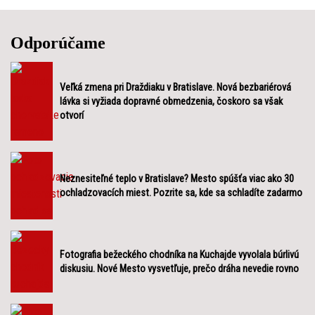
Odporúčame
Veľká zmena pri Draždiaku v Bratislave. Nová bezbariérová
lávka si vyžiada dopravné obmedzenia, čoskoro sa však
otvorí
Neznesiteľné teplo v Bratislave? Mesto spúšťa viac ako 30
ochladzovacích miest. Pozrite sa, kde sa schladíte zadarmo
Fotografia bežeckého chodníka na Kuchajde vyvolala búrlivú
diskusiu. Nové Mesto vysvetľuje, prečo dráha nevedie rovno