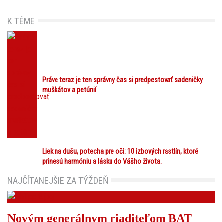
K TÉME
Práve teraz je ten správny čas si predpestovať sadeničky
muškátov a petúnií
Liek na dušu, potecha pre oči: 10 izbových rastlín, ktoré
prinesú harmóniu a lásku do Vášho života.
NAJČÍTANEJŠIE ZA TÝŽDEŇ
Novým generálnym riaditeľom BAT