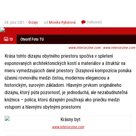
Diskusia(
)
28. júna 2021
Dizajn
od
Monika Rybárová
13
Otvoriť Foto TU
www.interiorzine.com
www.interiorzine.com
Krása
tohto
dizajnu obytného priestoru spočíva v spletení
exponovaných architektonických kostí a materiálov a štruktúr na
mieru vymedzujúcich dané priestory. Dizajnová kompozícia ponúka
úžasnú rovnováhu medzi čistou, modernou eleganciou a
historickým, surovým základom. Hlavným prvkom originálneho
dizajnu, ktorý púta pozornosť, je jednoduchá, ale nezabudnuteľná
knižnica – polica, ktorú dizajnéri používajú ako priečku medzi
vstupom a hlavnými obytnými priestormi.
www.interiorzine.com