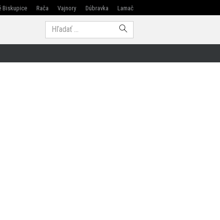
 Biskupice
Rača
Vajnory
Dúbravka
Lamač
Modra
Hľadať: