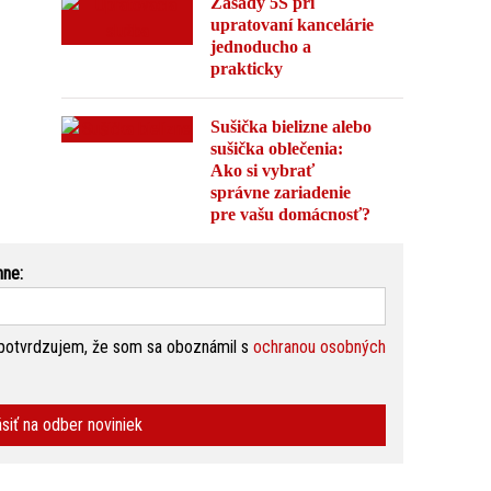
Zásady 5S pri
upratovaní kancelárie
jednoducho a
prakticky
Sušička bielizne alebo
sušička oblečenia:
Ako si vybrať
správne zariadenie
pre vašu domácnosť?
nne:
potvrdzujem, že som sa oboznámil s
ochranou osobných
ásiť na odber noviniek