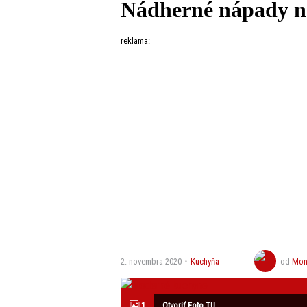
Nádherné nápady n
reklama:
2. novembra 2020
Kuchyňa
od
Mon
1
Otvoriť Foto TU