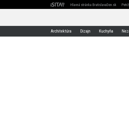
Hlavná stránka BratislavaDen.sk
Petr
Devín
Devínska Nová Ves
Záhorská Bystrica
Architektúra
Dizajn
Kuchyňa
Nez