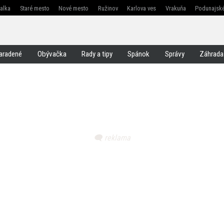
žalka
Staré mesto
Nové mesto
Ružinov
Karlova ves
Vrakuňa
Podunajské
Jarovce
Čunovo
Rusovce
Svätý jur
Stupava
Senec
Malacky
Pezinok
aradené
Obývačka
Rady a tipy
Spánok
Správy
Záhrada