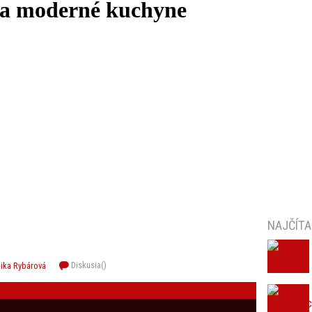
a moderné kuchyne
NAJČÍTA
Diskusia(
)
ika Rybárová