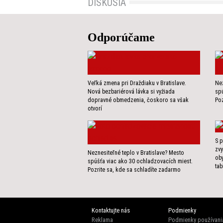
DISKUSIA
Odporúčame
Veľká zmena pri Draždiaku v Bratislave.
Nez
Nová bezbariérová lávka si vyžiada
spú
dopravné obmedzenia, čoskoro sa však
Poz
otvorí
S p
zvy
Neznesiteľné teplo v Bratislave? Mesto
ob
spúšťa viac ako 30 ochladzovacích miest.
tab
Pozrite sa, kde sa schladíte zadarmo
Kontaktujte nás
Podmienky
Reklama
Podmienky používani