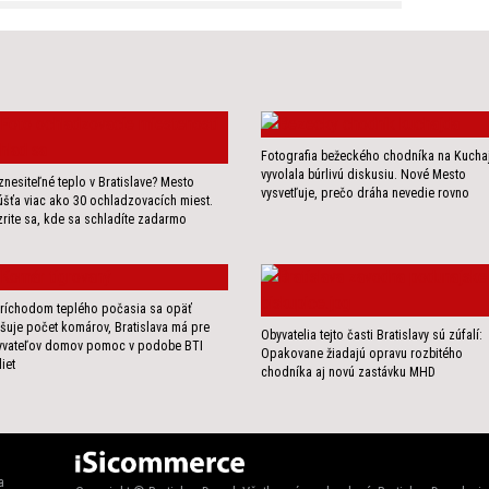
Fotografia bežeckého chodníka na Kucha
vyvolala búrlivú diskusiu. Nové Mesto
nesiteľné teplo v Bratislave? Mesto
vysvetľuje, prečo dráha nevedie rovno
šťa viac ako 30 ochladzovacích miest.
rite sa, kde sa schladíte zadarmo
ríchodom teplého počasia sa opäť
šuje počet komárov, Bratislava má pre
Obyvatelia tejto časti Bratislavy sú zúfalí:
yvateľov domov pomoc v podobe BTI
Opakovane žiadajú opravu rozbitého
liet
chodníka aj novú zastávku MHD
a