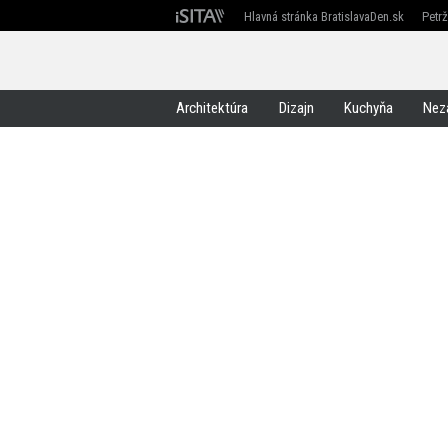
Hlavná stránka BratislavaDen.sk
Petr
Devín
Devínska Nová Ves
Záhorská Bystrica
Architektúra
Dizajn
Kuchyňa
Nez