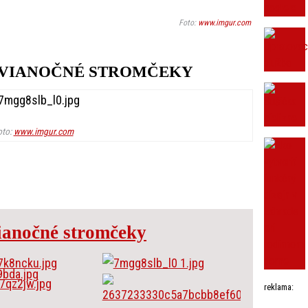
Foto:
www.imgur.com
 VIANOČNÉ STROMČEKY
oto:
www.imgur.com
ianočné stromčeky
reklama: