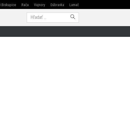
 Biskupice
Rača
Vajnory
Dúbravka
Lamač
Modra
Hľadať: