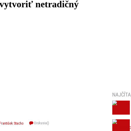
vytvoriť netradičný
NAJČÍTA
Diskusia(
)
František Stacho