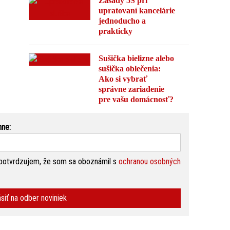
Zásady 5S pri
upratovaní kancelárie
jednoducho a
prakticky
Sušička bielizne alebo
sušička oblečenia:
Ako si vybrať
správne zariadenie
pre vašu domácnosť?
nne:
potvrdzujem, že som sa oboznámil s
ochranou osobných
ásiť na odber noviniek