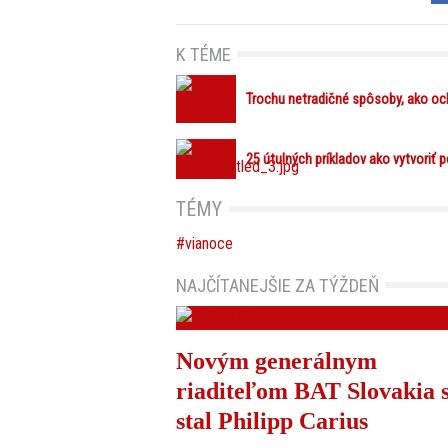
K TÉME
Trochu netradičné spôsoby, ako oc
25 útulných príkladov ako vytvoriť
TÉMY
vianoce
NAJČÍTANEJŠIE ZA TÝŽDEŇ
Novým generálnym
riaditeľom BAT Slovakia 
stal Philipp Carius