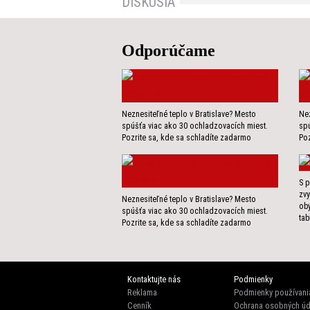
DISKUSIA
Odporúčame
Neznesiteľné teplo v Bratislave? Mesto
Nez
spúšťa viac ako 30 ochladzovacích miest.
spú
Pozrite sa, kde sa schladíte zadarmo
Poz
S p
zvy
Neznesiteľné teplo v Bratislave? Mesto
ob
spúšťa viac ako 30 ochladzovacích miest.
tab
Pozrite sa, kde sa schladíte zadarmo
Kontaktujte nás
Podmienky
Reklama
Podmienky používani
Cenník
Ochrana osobných úd