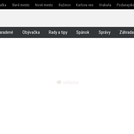
žalka
Staré mesto
Nové mesto
Ružinov
Karlova ves
Vrakuňa
Podunajské
Jarovce
Čunovo
Rusovce
Svätý jur
Stupava
Senec
Malacky
Pezinok
aradené
Obývačka
Rady a tipy
Spánok
Správy
Záhrada