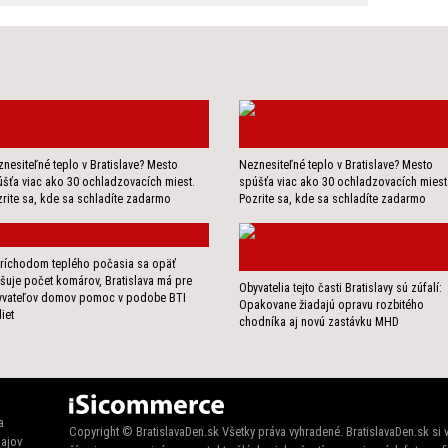
nesiteľné teplo v Bratislave? Mesto
Neznesiteľné teplo v Bratislave? Mesto
šťa viac ako 30 ochladzovacích miest.
spúšťa viac ako 30 ochladzovacích miest
rite sa, kde sa schladíte zadarmo
Pozrite sa, kde sa schladíte zadarmo
ríchodom teplého počasia sa opäť
šuje počet komárov, Bratislava má pre
Obyvatelia tejto časti Bratislavy sú zúfalí:
yvateľov domov pomoc v podobe BTI
Opakovane žiadajú opravu rozbitého
liet
chodníka aj novú zastávku MHD
a
Copyright © BratislavaDen.sk Všetky práva vyhradené. BratislavaDen.sk si
ajov