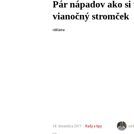
Pár nápadov ako si 
vianočný stromček
reklama:
18. decembra 2017
Rady a tipy
od