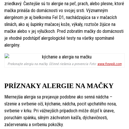
zriedkavý. Častejšie sú to alergie na peľ, prach, alebo plesne, ktoré
mačka prináša do domácnosti vo svojej srsti. Významným
alergénom je aj bielkovina Fel D1, nachádzajúca sa v mačacích
slinách, ako aj šupinky mačacej kože, výkaly, roztoče žijúce na
mačke alebo v jej výlučkoch. Pred zobratím mačky do domácnosti
je vhodné podstúpiť alergologické testy na všetky spomínané
alergény.
Prekonajte alergiu na mačky. Účinné riešenia a prevencia
Foto:
www.freepik.com
PRÍZNAKY ALERGIE NA MAČKY
Miernejšia alergia sa prejavuje podobne ako senná nádcha –
slzenie a svrbenie očí, kýchanie, nádcha, pocit upchatého nosa,
svrbenie v krku. Pri vážnejších prípadoch môže dôjsť k únave,
poruchám spánku, silným záchvatom kašľa, dýchavičnosti,
začervenaniu a svrbeniu pokožky.