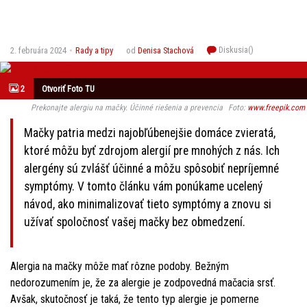
Diskusia(
)
2. februára 2024
Rady a tipy
od
Denisa Stachová
2
Otvoriť Foto TU
Prekonajte alergiu na mačky. Účinné riešenia a prevencia
Foto:
www.freepik.com
Mačky patria medzi najobľúbenejšie domáce zvieratá,
ktoré môžu byť zdrojom alergií pre mnohých z nás. Ich
alergény sú zvlášť účinné a môžu spôsobiť nepríjemné
symptómy. V tomto článku vám ponúkame ucelený
návod, ako minimalizovať tieto symptómy a znovu si
užívať spoločnosť vašej mačky bez obmedzení.
Alergia na mačky môže mať rôzne podoby. Bežným
nedorozumením je, že za alergie je zodpovedná mačacia srsť.
Avšak, skutočnosť je taká, že tento typ alergie je pomerne