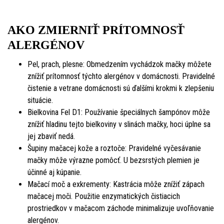
AKO ZMIERNIŤ PRÍTOMNOSŤ
ALERGÉNOV
Pel, prach, plesne: Obmedzením vychádzok mačky môžete
znížiť prítomnosť týchto alergénov v domácnosti. Pravidelné
čistenie a vetrane domácnosti sú ďalšími krokmi k zlepšeniu
situácie.
Bielkovina Fel D1: Používanie špeciálnych šampónov môže
znížiť hladinu tejto bielkoviny v slinách mačky, hoci úplne sa
jej zbaviť nedá.
Šupiny mačacej kože a roztoče: Pravidelné vyčesávanie
mačky môže výrazne pomôcť. U bezsrstých plemien je
účinné aj kúpanie.
Mačací moč a exkrementy: Kastrácia môže znížiť zápach
mačacej moči. Použitie enzymatických čistiacich
prostriedkov v mačacom záchode minimalizuje uvoľňovanie
alergénov.