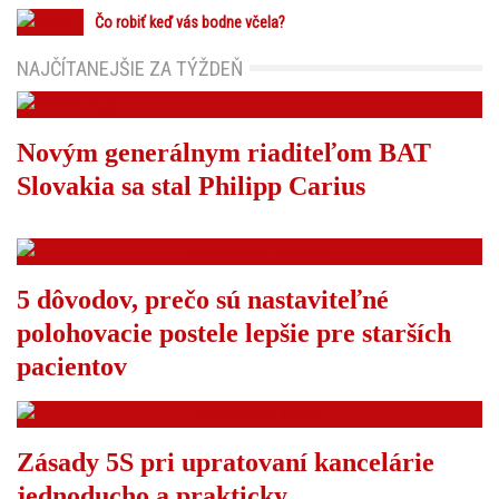
Čo robiť keď vás bodne včela?
NAJČÍTANEJŠIE ZA TÝŽDEŇ
Novým generálnym riaditeľom BAT
Slovakia sa stal Philipp Carius
5 dôvodov, prečo sú nastaviteľné
polohovacie postele lepšie pre starších
pacientov
Zásady 5S pri upratovaní kancelárie
jednoducho a prakticky