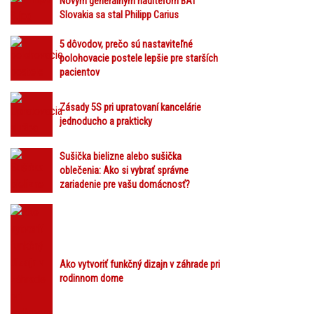
Novým generálnym riaditeľom BAT
Slovakia sa stal Philipp Carius
5 dôvodov, prečo sú nastaviteľné
polohovacie postele lepšie pre starších
pacientov
Zásady 5S pri upratovaní kancelárie
jednoducho a prakticky
Sušička bielizne alebo sušička
oblečenia: Ako si vybrať správne
zariadenie pre vašu domácnosť?
Ako vytvoriť funkčný dizajn v záhrade pri
rodinnom dome