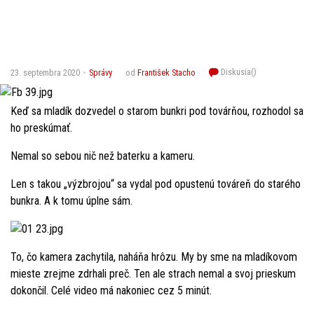
Diskusia(
)
23. septembra 2020
Správy
od
František Stacho
Keď sa mladík dozvedel o starom bunkri pod továrňou, rozhodol sa
ho preskúmať.
Nemal so sebou nič než baterku a kameru.
Len s takou „výzbrojou“ sa vydal pod opustenú továreň do starého
bunkra. A k tomu úplne sám.
To, čo kamera zachytila, naháňa hrôzu. My by sme na mladíkovom
mieste zrejme zdrhali preč. Ten ale strach nemal a svoj prieskum
dokončil. Celé video má nakoniec cez 5 minút.