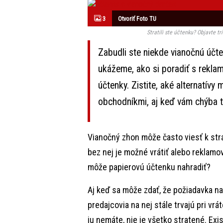
3
Otvoriť Foto TU
Stratili ste účtenku? Objavte t
Zabudli ste niekde vianočnú účt
ukážeme, ako si poradiť s reklam
účtenky. Zistite, aké alternatív
obchodníkmi, aj keď vám chýba t
Vianočný zhon môže často viesť k stra
bez nej je možné vrátiť alebo reklamov
môže papierovú účtenku nahradiť?
Aj keď sa môže zdať, že požiadavka na
predajcovia na nej stále trvajú pri vrá
ju nemáte, nie je všetko stratené. Ex