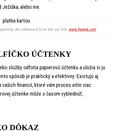
d Ježiška, alebo nie.
 spôsoby, ako reklamovať tovar bez nej
Foto:
www.freepik.com
LFÍČKO ÚČTENKY
lebo služby odfotia papierovú účtenku a uložia si ju
to spôsob je praktický a efektívny. Existujú aj
 vašich financií, ktoré vám proces ešte viac
erovej účtenke môže s časom vyblednúť,
KO DÔKAZ