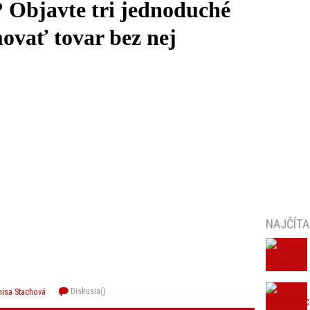
u? Objavte tri jednoduché
ovať tovar bez nej
NAJČÍTA
Diskusia(
)
nisa Stachová