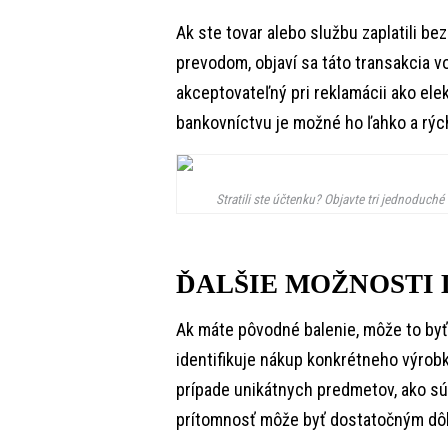
Ak ste tovar alebo službu zaplatili b
prevodom, objaví sa táto transakcia 
akceptovateľný pri reklamácii ako el
bankovníctvu je možné ho ľahko a rých
Stratili ste účtenku? Objavte tri jednoduché
ĎALŠIE MOŽNOSTI
Ak máte pôvodné balenie, môže to byť t
identifikuje nákup konkrétneho výrob
prípade unikátnych predmetov, ako sú
prítomnosť môže byť dostatočným dô