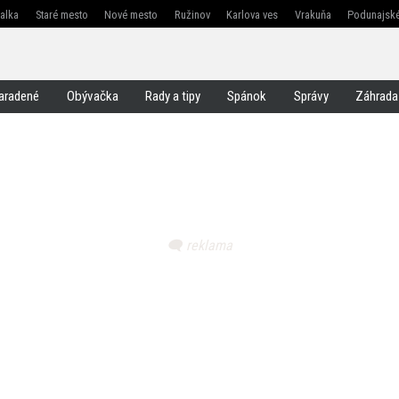
žalka
Staré mesto
Nové mesto
Ružinov
Karlova ves
Vrakuňa
Podunajské
Jarovce
Čunovo
Rusovce
Svätý jur
Stupava
Senec
Malacky
Pezinok
aradené
Obývačka
Rady a tipy
Spánok
Správy
Záhrada