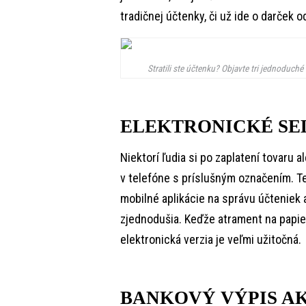
tradičnej účtenky, či už ide o darček o
Stratili ste účtenku? Objavte tri jednoduché
ELEKTRONICKÉ SE
Niektorí ľudia si po zaplatení tovaru a
v telefóne s príslušným označením. Ten
mobilné aplikácie na správu účteniek a
zjednodušia. Keďže atrament na papi
elektronická verzia je veľmi užitočná.
BANKOVÝ VÝPIS A