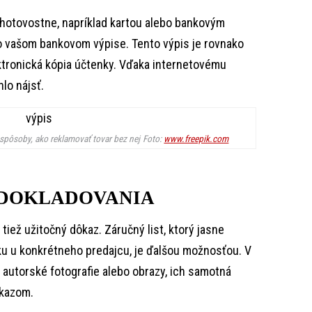
ezhotovostne, napríklad kartou alebo bankovým
vo vašom bankovom výpise. Tento výpis je rovnako
ektronická kópia účtenky. Vďaka internetovému
lo nájsť.
 spôsoby, ako reklamovať tovar bez nej
Foto:
www.freepik.com
 DOKLADOVANIA
iež užitočný dôkaz. Záručný list, ktorý jasne
ku u konkrétneho predajcu, je ďalšou možnosťou. V
 autorské fotografie alebo obrazy, ich samotná
kazom.