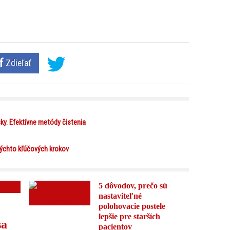
Zdieľať
ky. Efektívne metódy čistenia
 týchto kľúčových krokov
5 dôvodov, prečo sú
nastaviteľné
polohovacie postele
lepšie pre starších
sa
pacientov