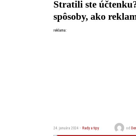
Stratili ste účtenk
spôsoby, ako reklam
reklama:
24. januára 2024
Rady a tipy
od
De