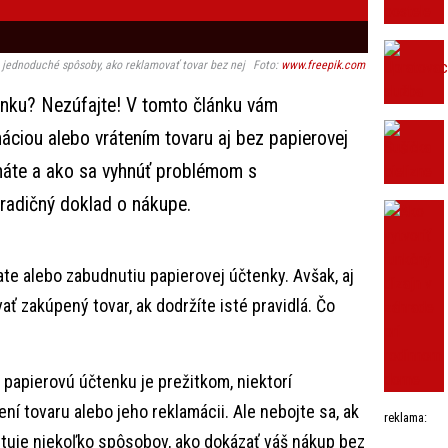
ri jednoduché spôsoby, ako reklamovať tovar bez nej
Foto:
www.freepik.com
enku? Nezúfajte! V tomto článku vám
áciou alebo vrátením tovaru aj bez papierovej
y máte a ako sa vyhnúť problémom s
radičný doklad o nákupe.
te alebo zabudnutiu papierovej účtenky. Avšak, aj
ať zakúpený tovar, ak dodržíte isté pravidlá. Čo
 papierovú účtenku je prežitkom, niektorí
tení tovaru alebo jeho reklamácii. Ale nebojte sa, ak
reklama:
istuje niekoľko spôsobov, ako dokázať váš nákup bez