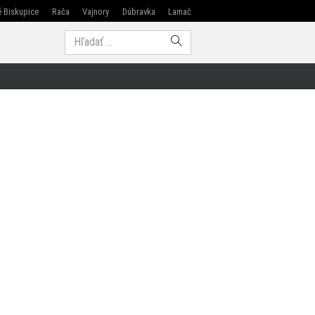
 Biskupice
Rača
Vajnory
Dúbravka
Lamač
Modra
Hľadať: