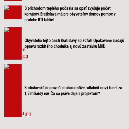
S príchodom teplého počasia sa opäť zvyšuje počet
komárov, Bratislava má pre obyvateľov domov pomoc v
podobe BTI tabliet
Obyvatelia tejto časti Bratislavy sú zúfalí: Opakovane žiadajú
opravu rozbitého chodníka aj novú zastávku MHD
Bratislavskú dopravnú situáciu môže odľahčiť nový tunel za
1,7 miliardy eur. Čo sa práve deje s projektom?