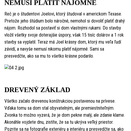
NEMUSÍ PLATIŤ NÁJOMNÉ
Reč je o študentovi Joelovi, ktorý študoval v americkom Texase.
Pretože jeho štúdium bolo náročné, nemohol si dovoliť platiť drahý
nájom. Rozhodol sa postaviť si dom vlastnými rukami. Do stavby
vložil všetky svoje doterajšie úspory, však 15 tisíc dolárov a 1 rok
stavby sa vyplatil. Teraz má Joel krásny dom, ktorý mu veľa ľudí
závidí, a navyše nemusí nikomu platiť nájomné. Sami sa
presvedčte, ako sa mu to všetko krásne podarilo.
DREVENÝ ZÁKLAD
Všetko začalo drevenou konštrukciou postavenou na prívese.
Vďaka tomu sa dom stal obyvatelným, ale premiestniteľným.
Zvonka to možno vyzerá, že je dom pekne malý, ale zdanie klame.
Akonáhle vojdete dnu, zistíte, že sa tu ukrýva veľký priestor.
Pozrite sa na fotografie exteriéru a interiéru a presvedčte sa, ako