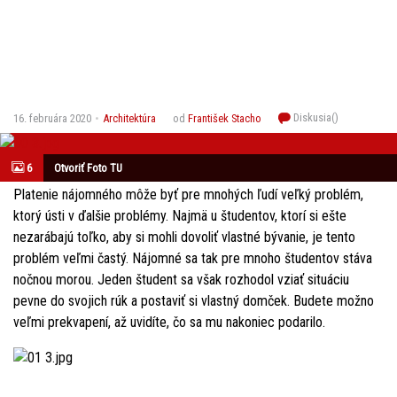
Diskusia(
)
16. februára 2020
Architektúra
od
František Stacho
6
Otvoriť Foto TU
Platenie nájomného môže byť pre mnohých ľudí veľký problém,
ktorý ústi v ďalšie problémy. Najmä u študentov, ktorí si ešte
nezarábajú toľko, aby si mohli dovoliť vlastné bývanie, je tento
problém veľmi častý. Nájomné sa tak pre mnoho študentov stáva
nočnou morou. Jeden študent sa však rozhodol vziať situáciu
pevne do svojich rúk a postaviť si vlastný domček. Budete možno
veľmi prekvapení, až uvidíte, čo sa mu nakoniec podarilo.