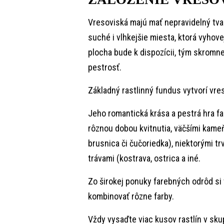
Vresoviská majú mať nepravidelný tva
suché i vlhkejšie miesta, ktorá vyhov
plocha bude k dispozícii, tým skromne
pestrosť.
Základný rastlinný fundus vytvorí vre
Jeho romantická krása a pestrá hra far
rôznou dobou kvitnutia, väčšími kameň
brusnica či čučoriedka), niektorými tr
trávami (kostrava, ostrica a iné.
Zo širokej ponuky farebných odrôd si v
kombinovať rôzne farby.
Vždy vysaďte viac kusov rastlín v sk