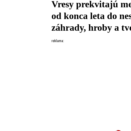
Vresy prekvitajú m
od konca leta do ne
záhrady, hroby a tvo
reklama: