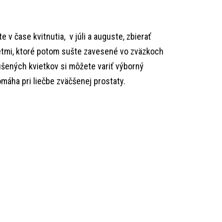
e v čase kvitnutia, v júli a auguste, zbierať
vetmi, ktoré potom sušte zavesené vo zväzkoch
ušených kvietkov si môžete variť výborný
omáha pri liečbe zväčšenej prostaty.