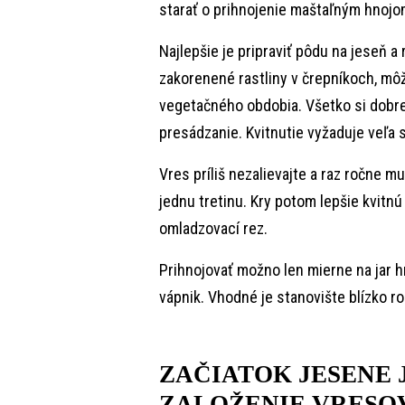
starať o prihnojenie maštaľným hnojo
Najlepšie je pripraviť pôdu na jeseň a 
zakorenené rastliny v črepníkoch, mô
vegetačného obdobia. Všetko si dobre
presádzanie. Kvitnutie vyžaduje veľa 
Vres príliš nezalievajte a raz ročne mu
jednu tretinu. Kry potom lepšie kvitnú 
omladzovací rez.
Prihnojovať možno len mierne na jar 
vápnik. Vhodné je stanovište blízko ro
ZAČIATOK JESENE 
ZALOŽENIE VRESO