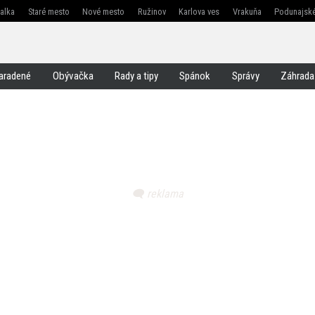
žalka
Staré mesto
Nové mesto
Ružinov
Karlova ves
Vrakuňa
Podunajské
Jarovce
Čunovo
Rusovce
Svätý jur
Stupava
Senec
Malacky
Pezinok
aradené
Obývačka
Rady a tipy
Spánok
Správy
Záhrada