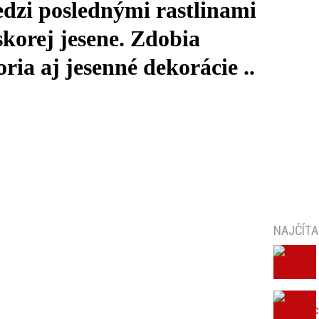
edzi poslednými rastlinami
skorej jesene. Zdobia
ria aj jesenné dekorácie ..
NAJČÍTA