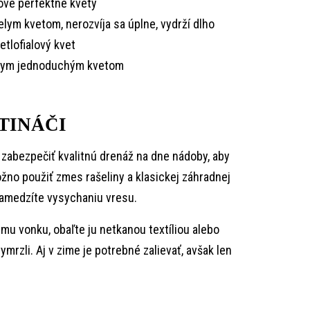
lové perfektné kvety
lym kvetom, nerozvíja sa úplne, vydrží dlho
etlofialový kvet
ielym jednoduchým kvetom
TINÁČI
 zabezpečiť kvalitnú drenáž na dne nádoby, aby
žno použiť zmes rašeliny a klasickej záhradnej
zamedzíte vysychaniu vresu.
u vonku, obaľte ju netkanou textíliou alebo
rzli. Aj v zime je potrebné zalievať, avšak len