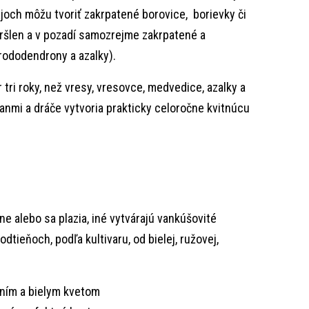
ajoch môžu tvoriť zakrpatené borovice, borievky či
 bršlen a v pozadí samozrejme zakrpatené a
ododendrony a azalky).
 tri roky, než vresy, vresovce, medvedice, azalky a
anmi a dráče vytvoria prakticky celoročne kvitnúcu
e alebo sa plazia, iné vytvárajú vankúšovité
dtieňoch, podľa kultivaru, od bielej, ružovej,
ením a bielym kvetom