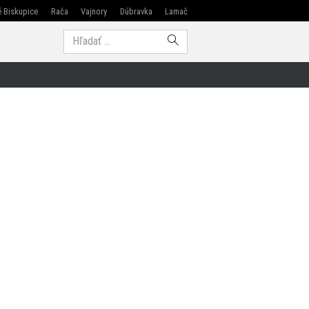
 Biskupice
Rača
Vajnory
Dúbravka
Lamač
Modra
Hľadať: