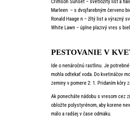
Crimson Sunset – svetložltý list a fia
Marleen – s dvojfarebným červeno bie
Ronald Haage n – žltý list a výrazný sv
White Lawn – úplne plazivý vres s b
PESTOVANIE V KVE
Ide o nenáročnú rastlinu. Je potrebné
mohla odtekať voda. Do kvetináčov mo
zeminy v pomere 2: 1. Pridaním kôry 
Ak ponecháte nádobu s vresom cez zim
obložte polystyrénom, aby korene nevym
málo a radšej v čase odmäku.