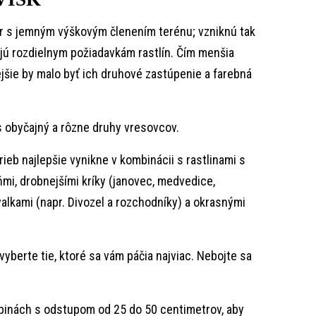
r s jemným výškovým členením terénu; vzniknú tak
ejú rozdielnym požiadavkám rastlín. Čím menšia
jšie by malo byť ich druhové zastúpenie a farebná
s obyčajný a rôzne druhy vresovcov.
ieb najlepšie vynikne v kombinácii s rastlinami s
mi, drobnejšími kríky (janovec, medvedice,
valkami (napr. Divozel a rozchodníky) a okrasnými
yberte tie, ktoré sa vám páčia najviac. Nebojte sa
upinách s odstupom od 25 do 50 centimetrov, aby