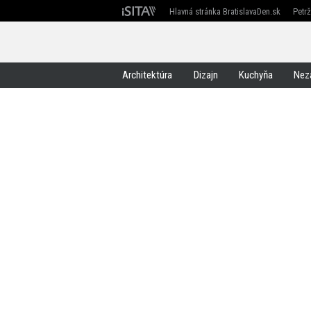
Hlavná stránka BratislavaDen.sk
Petr
Devín
Devínska Nová Ves
Záhorská Bystrica
Architektúra
Dizajn
Kuchyňa
Nez