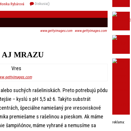
Diskusia(
)
Monika Rybárová
www.gettyimages.com
www.gettyimages.com
 AJ MRAZU
w.gettyimages.com
 alebo suchých rašeliniskách. Preto potrebujú pôdu
tejšie – kyslú s pH 5,5 až 6. Takýto substrát
centrách, špeciálne namiešaný pre vresoviskové
pnika premiešame s rašelinou a pieskom. Ak máme
reklama:
anie šampiňónov, máme vyhrané a nemusíme sa