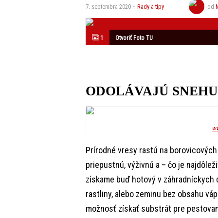
7. septembra 2020
Rady a tipy
od
1
Otvoriť Foto TU
ODOLÁVAJÚ SNEHU
ww
Prírodné vresy rastú na borovicových
priepustnú, výživnú a – čo je najdôleži
získame buď hotový v záhradníckych 
rastliny, alebo zeminu bez obsahu vá
možnosť získať substrát pre pestov