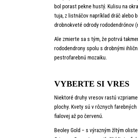
bol porast pekne hustý. Kulisu na okr
tuja, z listnáčov napríklad dráč alebo
drobnokveté odrody rododendrónov (r
Ale zmierte sa s tým, že potrvá takmer
rododendrony spolu s drobnými ihličn
pestrofarebnú mozaiku.
VYBERTE SI VRES
Niektoré druhy vresov rastú vzpriamen
plochy. Kvety sú v rôznych farebných o
fialovej až po červenú.
Beoley Gold – s výrazným žltým olist