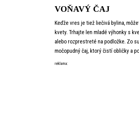
VOŇAVÝ ČAJ
Keďže vres je tiež liečivá bylina, môžet
kvety. Trhajte len mladé výhonky s k
alebo rozprestreté na podložke. Zo s
močopudný čaj, ktorý čistí obličky a p
reklama: