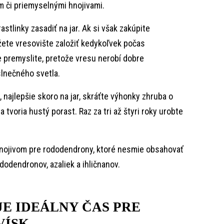
m či priemyselnými hnojivami.
rastlinky zasadiť na jar. Ak si však zakúpite
žete vresovište založiť kedykoľvek počas
 premyslite, pretože vresu nerobí dobre
slnečného svetla.
, najlepšie skoro na jar, skráťte výhonky zhruba o
a tvoria hustý porast. Raz za tri až štyri roky urobte
hnojivom pre rododendrony, ktoré nesmie obsahovať
dodendronov, azaliek a ihličnanov.
JE IDEÁLNY ČAS PRE
VÍSK