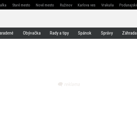
žalka
Staré mesto
Nové mesto
Ružinov
Karlova ves
Vrakuňa
Podunajské
Jarovce
Čunovo
Rusovce
Svätý jur
Stupava
Senec
Malacky
Pezinok
aradené
Obývačka
Rady a tipy
Spánok
Správy
Záhrada