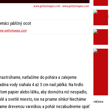
www.gettyimages.com
www.gettyimages.com
w.gettyimages.com
nastrúhame, natlačíme do pohára a zalejeme
dina vody siahala 4 až 5 cm nad jablká. Na hrdlo
om papier alebo látku, aby dovnútra nič nespadlo,
plé a svetlé miesto, nie na priame slnko! Necháme
reklama:
ešame drevenou vareškou a pohár nezabudneme opäť