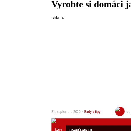
Vyrobte si domáci j
reklama:
21. septembra 2020
Rady a tipy
o
1
Otvoriť Foto TU