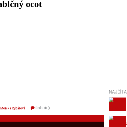
ablčný ocot
NAJČÍTA
Diskusia(
)
d
Monika Rybárová