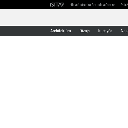
Hlavná stránka BratislavaDen.sk
Petr
Devín
Devínska Nová Ves
Záhorská Bystrica
Architektúra
Dizajn
Kuchyňa
Nez