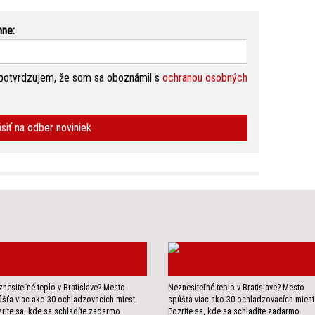
nne:
potvrdzujem, že som sa oboznámil s
ochranou osobných
ásiť na odber noviniek
nesiteľné teplo v Bratislave? Mesto
Neznesiteľné teplo v Bratislave? Mesto
šťa viac ako 30 ochladzovacích miest.
spúšťa viac ako 30 ochladzovacích miest
rite sa, kde sa schladíte zadarmo
Pozrite sa, kde sa schladíte zadarmo