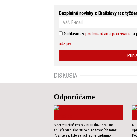
Bezplatné novinky z Bratislavy raz týžde
Súhlasím s
podmienkami používania
a 
údajov
Prihl
DISKUSIA
Odporúčame
Neznesiteľné teplo v Bratislave? Mesto
Nez
spúšťa viac ako 30 ochladzovacích miest.
spú
Pozrite sa, kde sa schladíte zadarmo
Poz