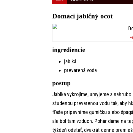
Domáci jablčný ocot
ww
ingrediencie
jablká
prevarená voda
postup
Jablká vykrojíme, umyjeme a nahrubo 
studenou prevarenou vodu tak, aby hla
fľaše pripevníme gumičku alebo špagát
ale bol tam vzduch. Pohár dáme na te
týždeň odstáť, dvakrát denne premi