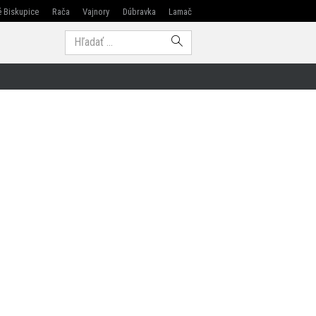
 Biskupice
Rača
Vajnory
Dúbravka
Lamač
Modra
Hľadať: