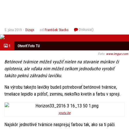
Diskusia(
)
5. júna 2019
Dizajn
od
František Stacho
1
Otvoriť Foto TU
Foto:
www.imgur.com
Betónové tvárnice môžeš využiť nielen na stavanie múrikov či
oplotenia, ale vďaka nim môžeš celkom jednoducho vyrobiť
takúto peknú záhradnú lavičku.
Na výrobu takejto lavičky budeš potrebovať betónové tvárnice,
tmeliace lepidlo a pišťoľ, zeminu, niekoľko kvetín a farbu v spreji.
youtu.be
Najskôr jednotlivé tvárnice nasprejuj farbou tak, ako sa ti páči.