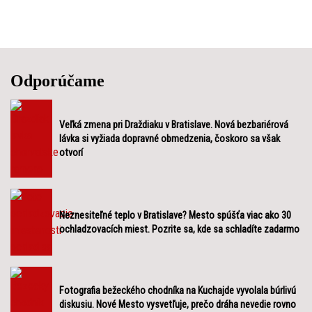
Odporúčame
Veľká zmena pri Draždiaku v Bratislave. Nová bezbariérová
lávka si vyžiada dopravné obmedzenia, čoskoro sa však
otvorí
Neznesiteľné teplo v Bratislave? Mesto spúšťa viac ako 30
ochladzovacích miest. Pozrite sa, kde sa schladíte zadarmo
Fotografia bežeckého chodníka na Kuchajde vyvolala búrlivú
diskusiu. Nové Mesto vysvetľuje, prečo dráha nevedie rovno