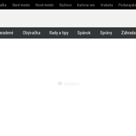
žalka
Staré mesto
Nové mesto
Ružinov
Karlova ves
Vrakuňa
Podunajské
Jarovce
Čunovo
Rusovce
Svätý jur
Stupava
Senec
Malacky
Pezinok
aradené
Obývačka
Rady a tipy
Spánok
Správy
Záhrada