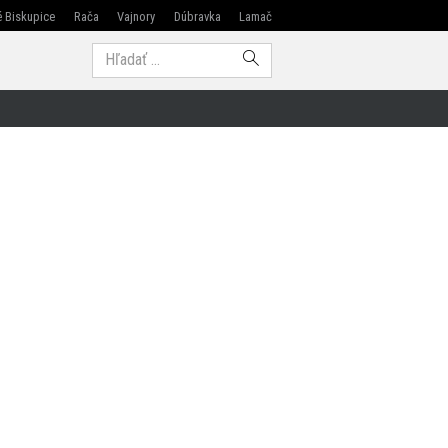
 Biskupice
Rača
Vajnory
Dúbravka
Lamač
Modra
Hľadať: