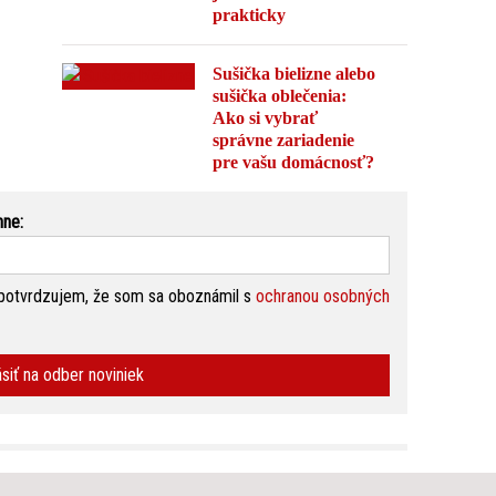
prakticky
Sušička bielizne alebo
sušička oblečenia:
Ako si vybrať
správne zariadenie
pre vašu domácnosť?
nne:
potvrdzujem, že som sa oboznámil s
ochranou osobných
ásiť na odber noviniek