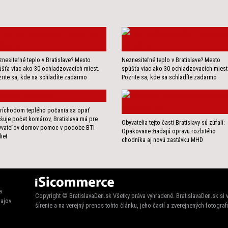
nesiteľné teplo v Bratislave? Mesto
Neznesiteľné teplo v Bratislave? Mesto
šťa viac ako 30 ochladzovacích miest.
spúšťa viac ako 30 ochladzovacích miest
rite sa, kde sa schladíte zadarmo
Pozrite sa, kde sa schladíte zadarmo
ríchodom teplého počasia sa opäť
šuje počet komárov, Bratislava má pre
Obyvatelia tejto časti Bratislavy sú zúfalí:
yvateľov domov pomoc v podobe BTI
Opakovane žiadajú opravu rozbitého
liet
chodníka aj novú zastávku MHD
a
Copyright © BratislavaDen.sk Všetky práva vyhradené. BratislavaDen.sk si
ajov
šírenie a na verejný prenos tohto článku, jeho častí a zverejnených fotografi