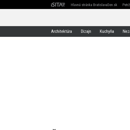
Hlavná stránka BratislavaDen.sk
Petr
Devín
Devínska Nová Ves
Záhorská Bystrica
Architektúra
Dizajn
Kuchyňa
Nez