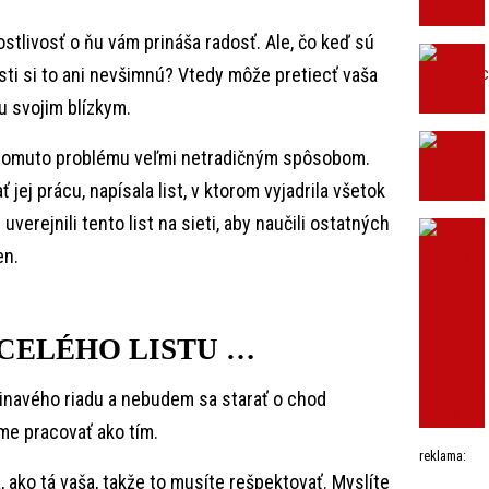
stlivosť o ňu vám prináša radosť. Ale, čo keď sú
esti si to ani nevšimnú? Vtedy môže pretiecť vaša
u svojim blízkym.
k tomuto problému veľmi netradičným spôsobom.
 jej prácu, napísala list, v ktorom vyjadrila všetok
 uverejnili tento list na sieti, aby naučili ostatných
en.
 CELÉHO LISTU …
inavého riadu a nebudem sa starať o chod
me pracovať ako tím.
reklama:
 ako tá vaša, takže to musíte rešpektovať. Myslíte