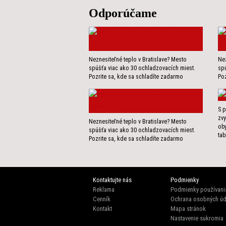
Odporúčame
Neznesiteľné teplo v Bratislave? Mesto
Nez
spúšťa viac ako 30 ochladzovacích miest.
spú
Pozrite sa, kde sa schladíte zadarmo
Poz
S p
zvy
Neznesiteľné teplo v Bratislave? Mesto
ob
spúšťa viac ako 30 ochladzovacích miest.
tab
Pozrite sa, kde sa schladíte zadarmo
Kontaktujte nás
Podmienky
Reklama
Podmienky používani
Cenník
Ochrana osobných úd
Kontakt
Mapa stránok
Nastavenie sukromia