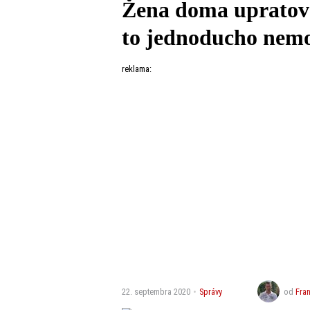
Žena doma upratoval
to jednoducho nemoh
reklama:
22. septembra 2020
Správy
od
Fran