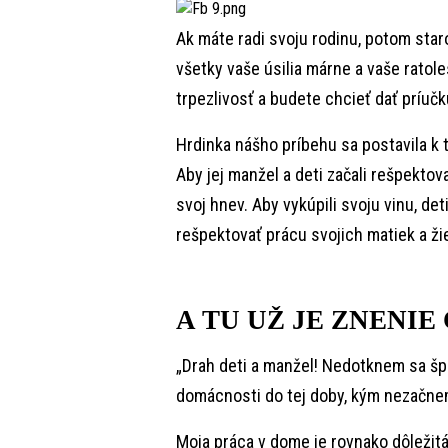
Ak máte radi svoju rodinu, potom staro
všetky vaše úsilia márne a vaše ratol
trpezlivosť a budete chcieť dať príučk
Hrdinka nášho príbehu sa postavila 
Aby jej manžel a deti začali rešpektovať
svoj hnev. Aby vykúpili svoju vinu, deti
rešpektovať prácu svojich matiek a ži
A TU UŽ JE ZNENIE
„Drah deti a manžel! Nedotknem sa šp
domácnosti do tej doby, kým nezačne
Moja práca v dome je rovnako dôležitá,