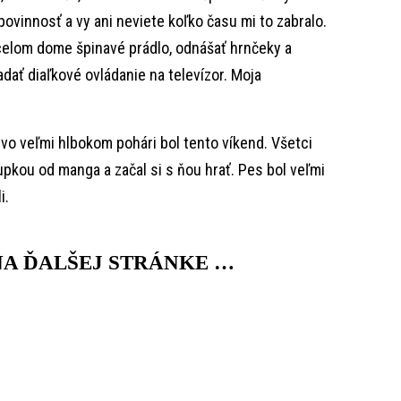
povinnosť a vy ani neviete koľko času mi to zabralo.
celom dome špinavé prádlo, odnášať hrnčeky a
ať diaľkové ovládanie na televízor. Moja
vo veľmi hlbokom pohári bol tento víkend. Všetci
šupkou od manga a začal si s ňou hrať. Pes bol veľmi
i.
A ĎALŠEJ STRÁNKE …