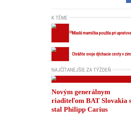
K TÉME
Mladá mamička použila pri upratovan
Chráňte svoje dýchacie cesty v zim
NAJČÍTANEJŠIE ZA TÝŽDEŇ
Novým generálnym
riaditeľom BAT Slovakia 
stal Philipp Carius