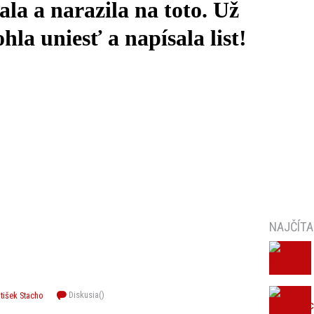
a a narazila na toto. Už
la uniesť a napísala list!
NAJČÍTA
Diskusia(
)
tišek Stacho